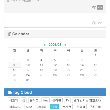
by
Jxx
Find
Calendar
«
2026/08
»
일
월
화
수
목
금
토
1
2
3
4
5
6
7
8
9
10
11
12
13
14
15
17
18
19
20
21
22
16
23
24
25
26
27
28
29
30
31
Tag Cloud
쇠고기
삶
플러그
beg
신라면
TV
초대받지는 않았으나
접촉사고
노상
그녀석
인질
전지현
관광객
7不규범