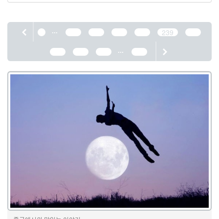
...
1
235
236
237
238
239
240
...
241
242
243
389
중국에서의 맛있는 이야기