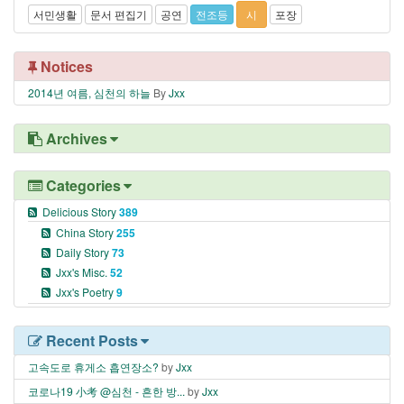
서민생활
문서 편집기
공연
전조등
시
포장
Notices
2014년 여름, 심천의 하늘
By
Jxx
Archives
Categories
Delicious Story
389
China Story
255
Daily Story
73
Jxx's Misc.
52
Jxx's Poetry
9
Recent Posts
고속도로 휴게소 흡연장소?
by
Jxx
코로나19 小考 @심천 - 흔한 방...
by
Jxx