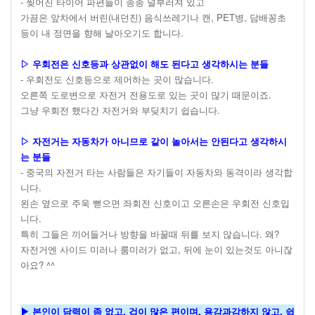
- 찢어진 타이어 파편들이 종종 널부러져 있고
가끔은 앞차에서 버린(내던진) 음식쓰레기나 캔, PET병, 담배꽁초
등이 내 정면을 향해 날아오기도 합니다.
▷ 우회전은 신호등과 상관없이 해도 된다고 생각하시는 분들
- 우회전도 신호등으로 제어하는 곳이 많습니다.
오른쪽 도로변으로 자전거 전용도로 있는 곳이 많기 때문이죠.
그냥 우회전 했다간 자전거와 부딪치기 쉽습니다.
▷ 자전거는 자동차가 아니므로 같이 놀아서는 안된다고 생각하시
는 분들
- 중국의 자전거 타는 사람들은 자기들이 자동차와 동격이라 생각합
니다.
왼손 옆으로 주욱 뻗으면 좌회전 신호이고 오른손은 우회전 신호입
니다.
특히 그들은 끼어들거나 방향을 바꿀때 뒤를 보지 않습니다. 왜?
자전거엔 사이드 미러나 룸미러가 없고, 뒤에 눈이 있는것도 아니잖
아요? ^^
▶ 본인이 담력이 좀 없고, 겁이 많은 편이며, 용감과감하지 않고, 쉽