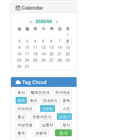
Calendar
«
2026/08
»
일
월
화
수
목
금
토
1
2
3
4
5
6
7
8
9
10
11
12
13
14
15
16
17
18
19
20
21
22
23
24
25
26
27
28
29
30
31
Tag Cloud
회식
빨래건조대
국가대표
통제
회의
안내표지
중독
타오바오
상향등
스킨
종교
전동자전거
코로나
여성전용
삼륜차
청사
중국
통계
관광객