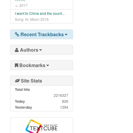
ㅠ
2017
I want to China and the count...
Sung. Ki. Moon
2016
Recent Trackbacks
Authors
Bookmarks
Site Stats
Total hits
2216327
Today
826
Yesterday
1394