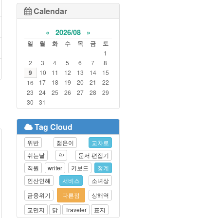
Calendar
«
2026/08
»
일
월
화
수
목
금
토
1
2
3
4
5
6
7
8
9
10
11
12
13
14
15
17
18
19
20
21
22
16
23
24
25
26
27
28
29
30
31
Tag Cloud
위반
젊은이
교차로
쉬는날
약
문서 편집기
직원
writer
키보드
정계
인산인해
서비스
소녀상
금융위기
다른점
상해역
교민지
닭
Traveler
표지