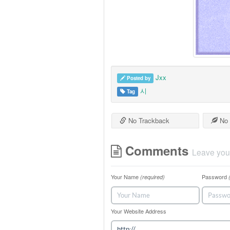
Jxx
Posted by
시
Tag
No Trackback
No 
Comments
Leave you
Your Name
Password
(required)
Your Website Address