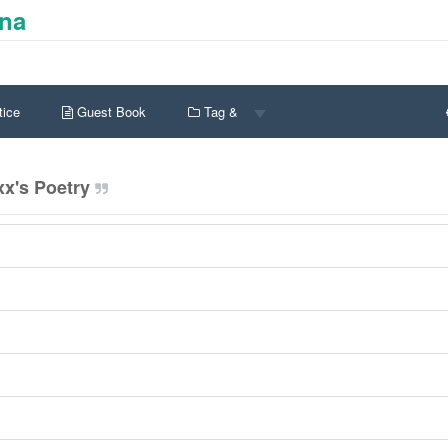
ina
ice
Guest Book
Tag &
x's Poetry