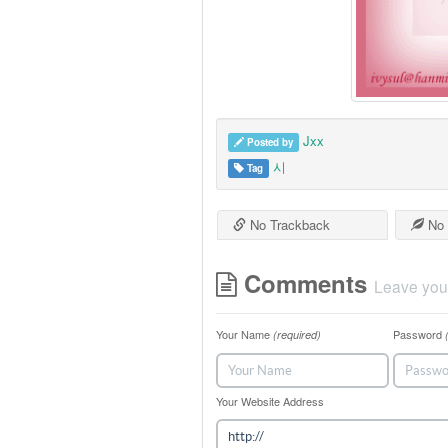
Jxx
Posted by
시
Tag
No Trackback
No 
Comments
Leave you
Your Name
Password
(required)
Your Website Address