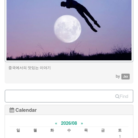
중국에서의 맛있는 이야기
by
Jxx
Find
Calendar
«
2026/08
»
일
월
화
수
목
금
토
1