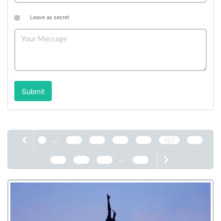
Leave as secret
Submit
...
1
103
104
105
106
107
108
...
109
110
111
389