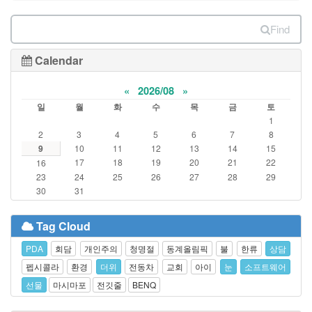
Find
Calendar
«
2026/08
»
일
월
화
수
목
금
토
1
2
3
4
5
6
7
8
9
10
11
12
13
14
15
17
18
19
20
21
22
16
23
24
25
26
27
28
29
30
31
Tag Cloud
PDA
회담
개인주의
청명절
동계올림픽
불
한류
상담
펩시콜라
환경
더위
전동차
교회
아이
눈
소프트웨어
선물
마시마포
전깃줄
BENQ