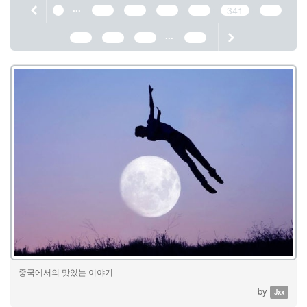
...
1
337
338
339
340
341
342
...
343
344
345
389
중국에서의 맛있는 이야기
by
Jxx