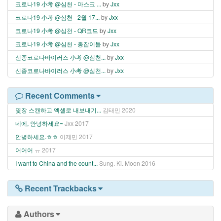
코로나19 小考 @심천 - 마스크 ...
by
Jxx
코로나19 小考 @심천 - 2월 17...
by
Jxx
코로나19 小考 @심천 - QR코드
by
Jxx
코로나19 小考 @심천 - 총잡이들
by
Jxx
신종코로나바이러스 小考 @심천...
by
Jxx
신종코로나바이러스 小考 @심천...
by
Jxx
Recent Comments
몇장 스캔하고 엑셀로 내보내기...
김태민
2020
네에, 안녕하세요~
Jxx
2017
안녕하세요.ㅎㅎ
이제민
2017
어어어
ㅠ
2017
I want to China and the count...
Sung. Ki. Moon
2016
Recent Trackbacks
Authors