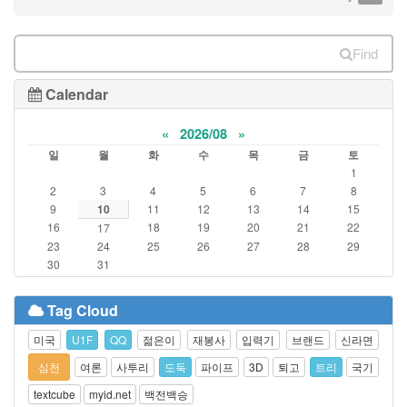
Find
Calendar
«
2026/08
»
일
월
화
수
목
금
토
1
2
3
4
5
6
7
8
9
10
11
12
13
14
15
16
18
19
20
21
22
17
23
24
25
26
27
28
29
30
31
Tag Cloud
미국
U1F
QQ
젊은이
재봉사
입력기
브랜드
신라면
심천
여론
사투리
도둑
파이프
3D
퇴고
트리
국기
textcube
myid.net
백전백승