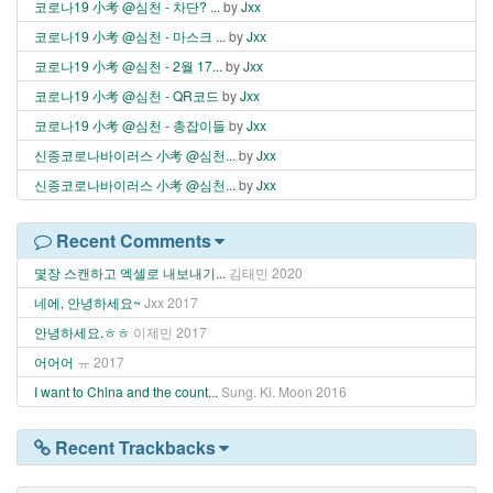
코로나19 小考 @심천 - 차단? ...
by
Jxx
코로나19 小考 @심천 - 마스크 ...
by
Jxx
코로나19 小考 @심천 - 2월 17...
by
Jxx
코로나19 小考 @심천 - QR코드
by
Jxx
코로나19 小考 @심천 - 총잡이들
by
Jxx
신종코로나바이러스 小考 @심천...
by
Jxx
신종코로나바이러스 小考 @심천...
by
Jxx
Recent Comments
몇장 스캔하고 엑셀로 내보내기...
김태민
2020
네에, 안녕하세요~
Jxx
2017
안녕하세요.ㅎㅎ
이제민
2017
어어어
ㅠ
2017
I want to China and the count...
Sung. Ki. Moon
2016
Recent Trackbacks