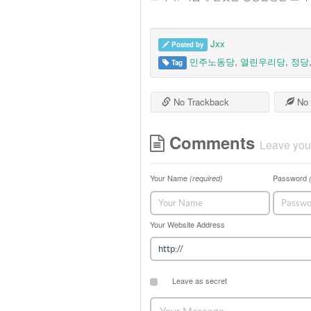
Jxx
Posted by
민주노동당
,
열린우리당
,
정당
Tag
No Trackback
No 
Comments
Leave you
Your Name
Password
(required)
Your Website Address
Leave as secret