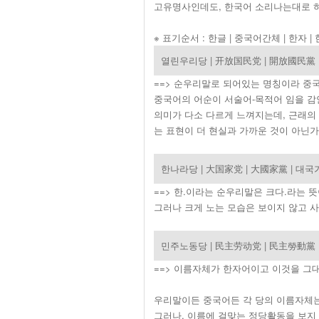
고유명사인데도, 한국어 소리나는대로 하
※ 표기순서 : 한글 | 중국어간체 | 한자 
열린우리당 |
开放国民党 | 開放國民黨 
==> 순우리말로 되어있는 명칭이라 중
중국어의 어순이 서술어-목적어 임을 감안
의미가 다소 다르게 느껴지는데, 근래의 
는 표현이 더 현실과 가까운 것이 아닌가
한나라당 | 大国家党 | 大國家黨 | 대국
==> 한.이라는 순우리말은 크다.라는 
그러나 크게 노는 모습은 보이지 않고 
민주노동당 | 民主劳动党 | 民主勞動黨
==> 이름자체가 한자어이고 이것을 그
우리말이든 중국어든 각 당의 이름자체는
그러나, 이름에 걸맞는 정당활동을 보지 