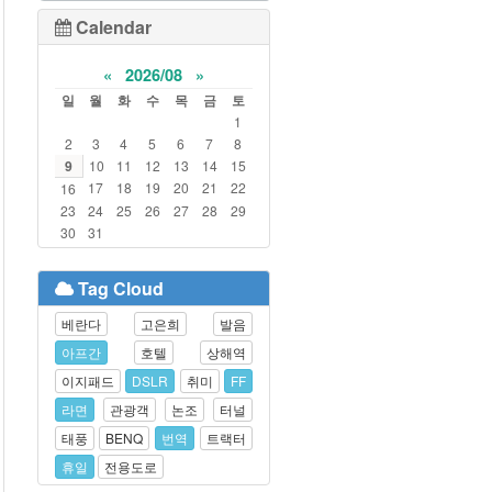
Calendar
«
2026/08
»
일
월
화
수
목
금
토
1
2
3
4
5
6
7
8
9
10
11
12
13
14
15
17
18
19
20
21
22
16
23
24
25
26
27
28
29
30
31
Tag Cloud
베란다
고은희
발음
아프간
호텔
상해역
이지패드
DSLR
취미
FF
라면
관광객
논조
터널
태풍
BENQ
번역
트랙터
휴일
전용도로