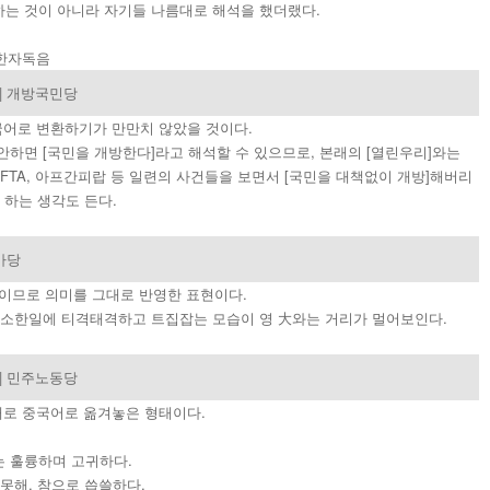
는 것이 아니라 자기들 나름대로 해석을 했더랬다.
| 한자독음
| 개방국민당
국어로 변환하기가 만만치 않았을 것이다.
하면 [국민을 개방한다]라고 해석할 수 있으므로, 본래의 [열린우리]와는
FTA, 아프간피랍 등 일련의 사건들을 보면서 [국민을 대책없이 개방]해버리
 하는 생각도 든다.
가당
뜻이므로 의미를 그대로 반영한 표현이다.
사소한일에 티격태격하고 트집잡는 모습이 영 大와는 거리가 멀어보인다.
 | 민주노동당
대로 중국어로 옮겨놓은 형태이다.
 훌륭하며 고귀하다.
못해, 참으로 씁쓸하다.