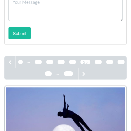
Submit
...
1
21
22
23
24
25
26
27
28
...
29
389