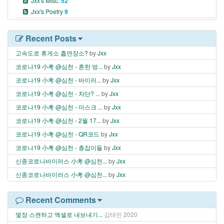
Jxx's Misc.
52
Jxx's Poetry
9
Recent Posts
고속도로 휴게소 흡연장소?
by
Jxx
코로나19 小考 @심천 - 흔한 방...
by
Jxx
코로나19 小考 @심천 - 바이러...
by
Jxx
코로나19 小考 @심천 - 차단? ...
by
Jxx
코로나19 小考 @심천 - 마스크 ...
by
Jxx
코로나19 小考 @심천 - 2월 17...
by
Jxx
코로나19 小考 @심천 - QR코드
by
Jxx
코로나19 小考 @심천 - 총잡이들
by
Jxx
신종코로나바이러스 小考 @심천...
by
Jxx
신종코로나바이러스 小考 @심천...
by
Jxx
Recent Comments
몇장 스캔하고 엑셀로 내보내기...
김태민
2020