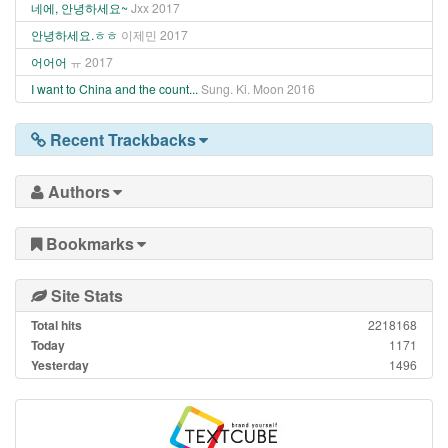
네에, 안녕하세요~
Jxx
2017
안녕하세요.ㅎㅎ
이제민
2017
어어어
ㅠ
2017
I want to China and the count...
Sung. Ki. Moon
2016
Recent Trackbacks
Authors
Bookmarks
Site Stats
Total hits
2218168
Today
1171
Yesterday
1496