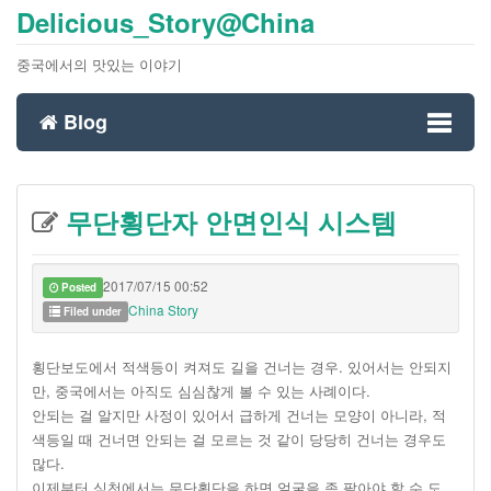
Delicious_Story@China
중국에서의 맛있는 이야기
Blog
Toggl
무단횡단자 안면인식 시스템
naviga
2017/07/15 00:52
Posted
China Story
Filed under
횡단보도에서 적색등이 켜져도 길을 건너는 경우. 있어서는 안되지
만, 중국에서는 아직도 심심찮게 볼 수 있는 사례이다.
안되는 걸 알지만 사정이 있어서 급하게 건너는 모양이 아니라, 적
색등일 때 건너면 안되는 걸 모르는 것 같이 당당히 건너는 경우도
많다.
이제부터 심천에서는 무단횡단을 하면 얼굴을 좀 팔아야 할 수 도