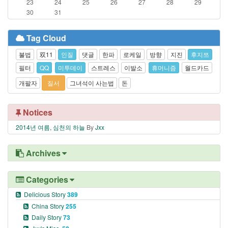
23
24
25
26
27
28
29
30
31
Tag Cloud
불법
双11
인질
댓글
한파
로케일
방향
지진
후지쯔
필터
QQ
미투데이
스트레스
이발소
휴머니즘
월드카드
개팔자
질서
그녀석이 사는법
돈
Notices
2014년 여름, 심천의 하늘
By
Jxx
Archives
Categories
Delicious Story
389
China Story
255
Daily Story
73