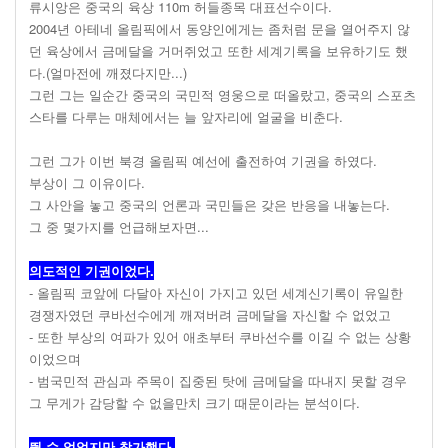
류시앙은 중국의 육상 110m 허들종목 대표선수이다.
2004년 아테네 올림픽에서 동양인에게는 좀처럼 문을 열어주지 않
던 육상에서 금메달을 거머쥐었고 또한 세계기록을 보유하기도 했
다.(얼마전에 깨졌다지만...)
그런 그는 일순간 중국의 국민적 영웅으로 떠올랐고, 중국의 스포츠
스타를 다루는 매체에서는 늘 앞자리에 얼굴을 비춘다.
그런 그가 이번 북경 올림픽 예선에 출전하여 기권을 하였다.
부상이 그 이유이다.
그 사안을 놓고 중국의 언론과 국민들은 갖은 반응을 내놓는다.
그 중 몇가지를 언급해보자면...
의도적인 기권이었다.
- 올림픽 코앞에 다달아 자신이 가지고 있던 세계신기록이 유일한
경쟁자였던 쿠바선수에게 깨져버려 금메달을 자신할 수 없었고
- 또한 부상의 여파가 있어 애초부터 쿠바선수를 이길 수 없는 상황
이었으며
- 범국민적 관심과 주목이 집중된 탓에 금메달을 따내지 못할 경우
그 무게가 감당할 수 없을만치 크기 때문이라는 분석이다.
뛸 수 없었지만 참가했다.