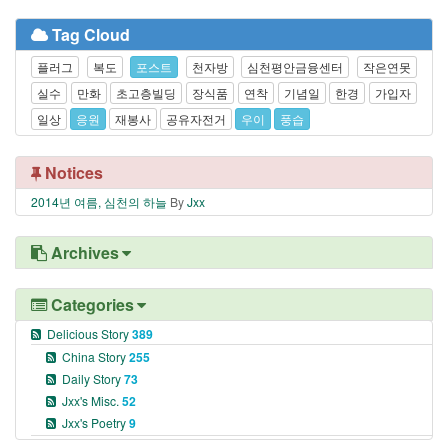
Tag Cloud
플러그
복도
포스트
천자방
심천평안금융센터
작은연못
실수
만화
초고층빌딩
장식품
연착
기념일
한경
가입자
일상
응원
재봉사
공유자전거
우이
풍습
Notices
2014년 여름, 심천의 하늘
By
Jxx
Archives
Categories
Delicious Story
389
China Story
255
Daily Story
73
Jxx's Misc.
52
Jxx's Poetry
9