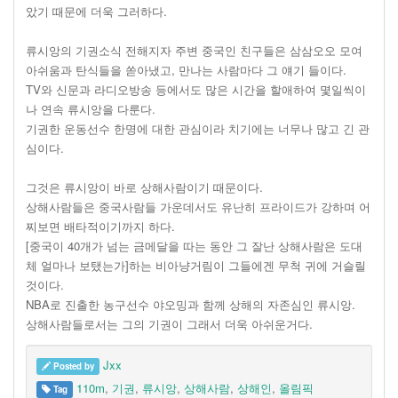
았기 때문에 더욱 그러하다.
류시앙의 기권소식 전해지자 주변 중국인 친구들은 삼삼오오 모여
아쉬움과 탄식들을 쏟아냈고, 만나는 사람마다 그 얘기 들이다.
TV와 신문과 라디오방송 등에서도 많은 시간을 할애하여 몇일씩이
나 연속 류시앙을 다룬다.
기권한 운동선수 한명에 대한 관심이라 치기에는 너무나 많고 긴 관
심이다.
그것은 류시앙이 바로 상해사람이기 때문이다.
상해사람들은 중국사람들 가운데서도 유난히 프라이드가 강하며 어
찌보면 배타적이기까지 하다.
[중국이 40개가 넘는 금메달을 따는 동안 그 잘난 상해사람은 도대
체 얼마나 보탰는가]하는 비아냥거림이 그들에겐 무척 귀에 거슬릴
것이다.
NBA로 진출한 농구선수 야오밍과 함께 상해의 자존심인 류시앙.
상해사람들로서는 그의 기권이 그래서 더욱 아쉬운거다.
Jxx
Posted by
110m
,
기권
,
류시앙
,
상해사람
,
상해인
,
올림픽
Tag