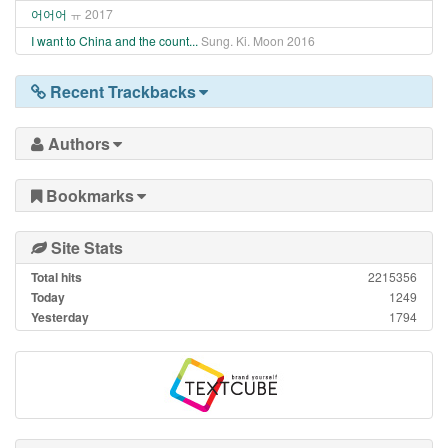
어어어
ㅠ
2017
I want to China and the count...
Sung. Ki. Moon
2016
Recent Trackbacks
Authors
Bookmarks
Site Stats
Total hits
2215356
Today
1249
Yesterday
1794