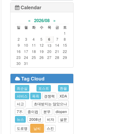
Calendar
«
2026/08
»
일
월
화
수
목
금
토
1
2
3
4
5
6
7
8
9
10
11
12
14
15
13
16
17
18
19
20
21
22
23
24
25
26
27
28
29
30
31
Tag Cloud
최순실
포스트
환율
서비스
폭죽
경쟁력
XDA
사고
초대받지는 않았으나
7不
종이컵
분무
diopen
뉴스
2008년
비자
설문
도로명
날씨
스킨