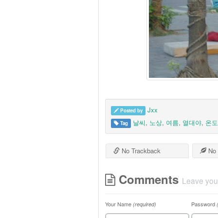
Jxx
Posted by
날씨
,
노상
,
여름
,
열대야
,
온도
Tag
No Trackback
No 
Comments
Leave you
Your Name
Password
(required)