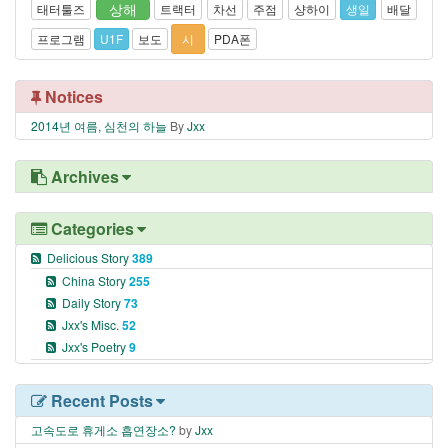
상해
태터툴즈
트랙터
차선
주점
샹하이
생일
배달
프로그램
U1F
보도
시
PDA폰
Notices
2014년 여름, 심천의 하늘
By
Jxx
Archives
Categories
Delicious Story
389
China Story
255
Daily Story
73
Jxx's Misc.
52
Jxx's Poetry
9
Recent Posts
고속도로 휴게소 흡연장소?
by
Jxx