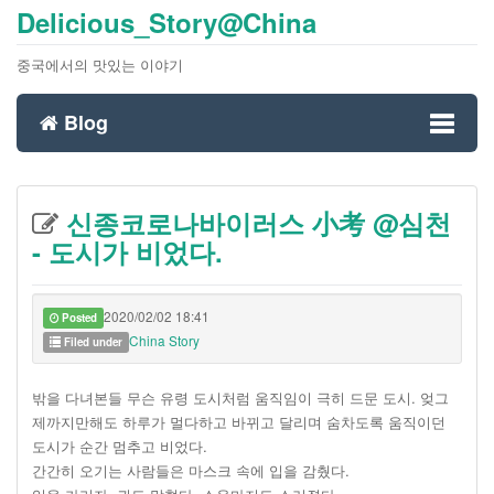
Delicious_Story@China
중국에서의 맛있는 이야기
Blog
Toggl
신종코로나바이러스 小考 @심천
naviga
- 도시가 비었다.
2020/02/02 18:41
Posted
China Story
Filed under
밖을 다녀본들 무슨 유령 도시처럼 움직임이 극히 드문 도시. 엊그
제까지만해도 하루가 멀다하고 바뀌고 달리며 숨차도록 움직이던
도시가 순간 멈추고 비었다.
간간히 오기는 사람들은 마스크 속에 입을 감췄다.